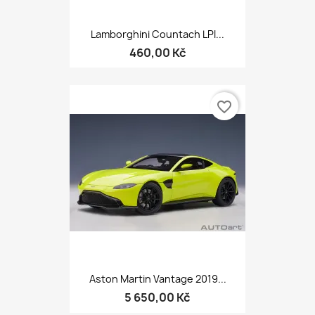
Lamborghini Countach LPI...
460,00 Kč
favorite_border
Aston Martin Vantage 2019...
5 650,00 Kč