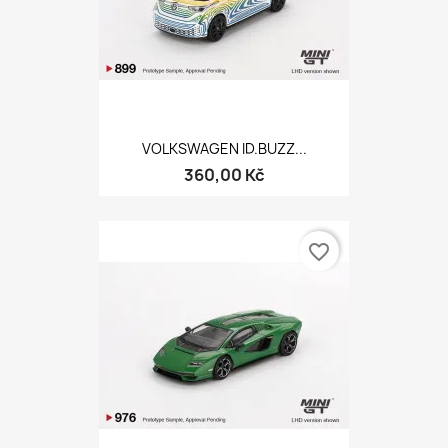
VOLKSWAGEN ID.BUZZ...
360,00 Kč
favorite_border