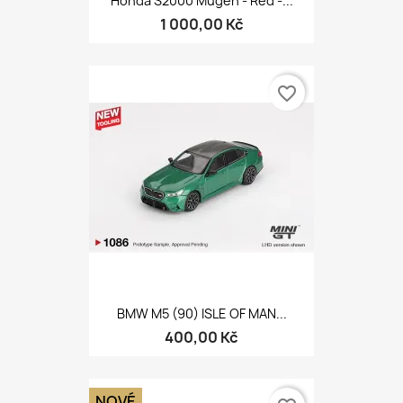
Honda S2000 Mugen - Red -...
1 000,00 Kč
favorite_border
BMW M5 (90) ISLE OF MAN...
400,00 Kč
NOVÉ