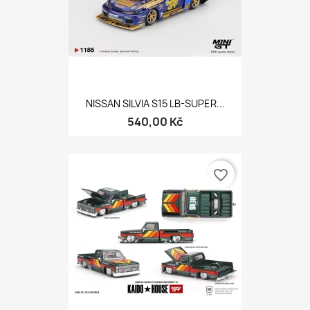
NISSAN SILVIA S15 LB-SUPER...
540,00 Kč
favorite_border