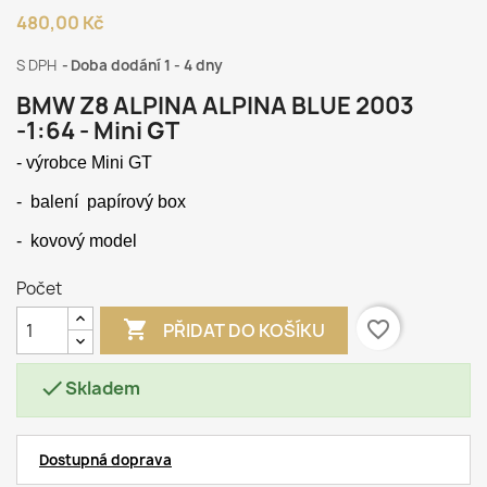
480,00 Kč
S DPH
Doba dodání 1 - 4 dny
BMW Z8 ALPINA ALPINA BLUE 2003
-1:64 - Mini GT
- výrobce Mini GT
-
balení papírový box
-
kovový model
Počet

favorite_border
PŘIDAT DO KOŠÍKU

Skladem
Dostupná doprava