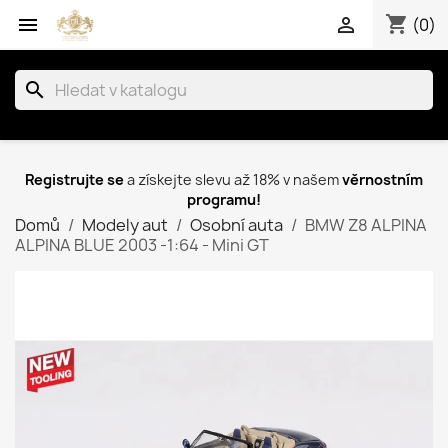
shopping_cart


(0)
search
Registrujte se
a získejte slevu až 18% v našem
věrnostním
programu!
Domů
Modely aut
Osobní auta
BMW Z8 ALPINA
ALPINA BLUE 2003 -1:64 - Mini GT