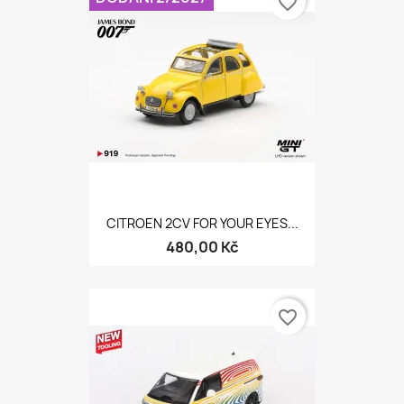
favorite_border
CITROEN 2CV FOR YOUR EYES...
480,00 Kč
favorite_border