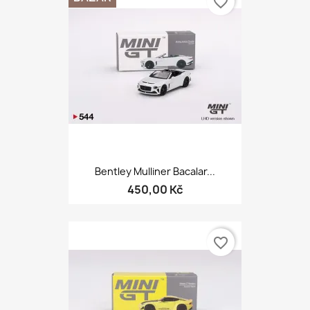
favorite_border
Bentley Mulliner Bacalar...
450,00 Kč
favorite_border