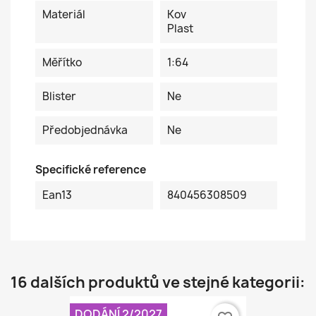
Materiál
Kov
Plast
Měřítko
1:64
Blister
Ne
Předobjednávka
Ne
Specifické reference
Ean13
840456308509
16 dalších produktů ve stejné kategorii:
DODÁNÍ 2/2027