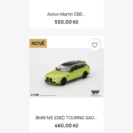
Aston Martin DB5...
550,00 Kč
NOVÉ
favorite_border
BMW M3 (G82) TOURING SAO...
460,00 Kč