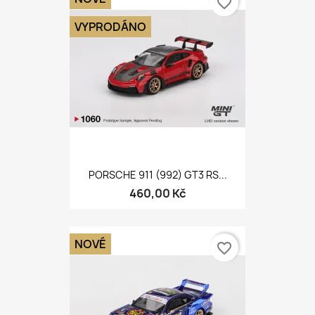
favorite_border
VYPRODÁNO
PORSCHE 911 (992) GT3 RS...
460,00 Kč
NOVÉ
favorite_border