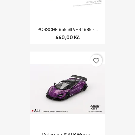
PORSCHE 959 SILVER 1989 -...
440,00 Kč
favorite_border
McLaren 720S LB Works...