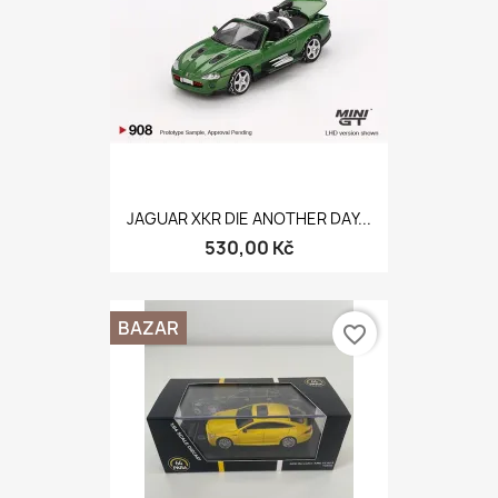
JAGUAR XKR DIE ANOTHER DAY...
530,00 Kč
BAZAR
favorite_border