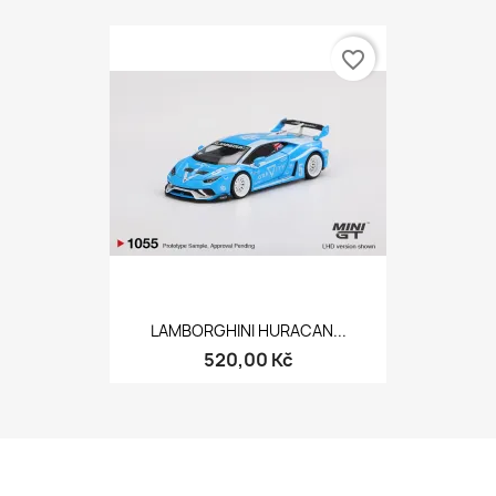
favorite_border
LAMBORGHINI HURACAN...
520,00 Kč