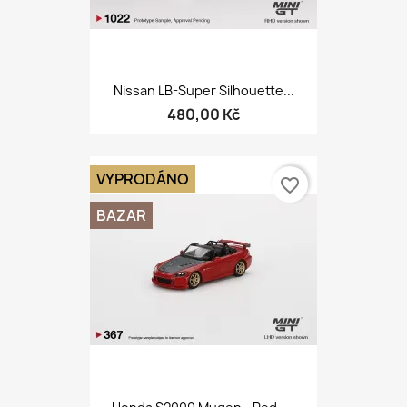
Nissan LB-Super Silhouette...
480,00 Kč
VYPRODÁNO
favorite_border
BAZAR